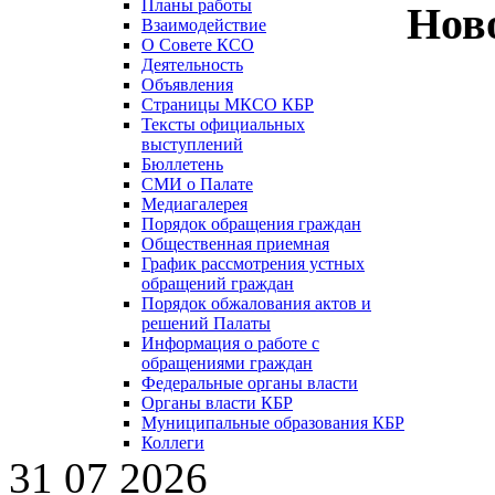
Планы работы
Нов
Взаимодействие
О Совете КСО
Деятельность
Объявления
Страницы МКСО КБР
Тексты официальных
выступлений
Бюллетень
СМИ о Палате
Медиагалерея
Порядок обращения граждан
Общественная приемная
График рассмотрения устных
обращений граждан
Порядок обжалования актов и
решений Палаты
Информация о работе с
обращениями граждан
Федеральные органы власти
Органы власти КБР
Муниципальные образования КБР
Коллеги
31 07 2026