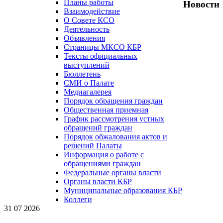
Планы работы
Новости
Взаимодействие
О Совете КСО
Деятельность
Объявления
Страницы МКСО КБР
Тексты официальных
выступлений
Бюллетень
СМИ о Палате
Медиагалерея
Порядок обращения граждан
Общественная приемная
График рассмотрения устных
обращений граждан
Порядок обжалования актов и
решений Палаты
Информация о работе с
обращениями граждан
Федеральные органы власти
Органы власти КБР
Муниципальные образования КБР
Коллеги
31 07 2026