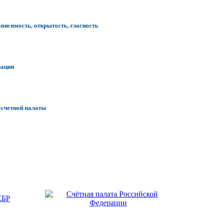
ависимость, открытость, гласность
рации
-счетной палаты