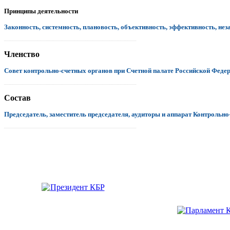
Принципы деятельности
Законность, системность, плановость, объективность, эффективность, нез
.................................................................................................................................
Членство
Совет контрольно-счетных органов при Счетной палате Российской Феде
.................................................................................................................................
Состав
Председатель, заместитель председателя, аудиторы и аппарат Контрольно
.................................................................................................................................