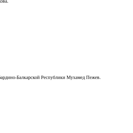
ишкова.
абардино-Балкарской Республики Мухамед Пежев.