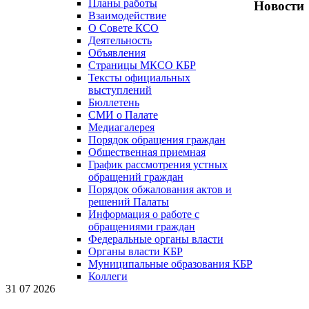
Планы работы
Новости
Взаимодействие
О Совете КСО
Деятельность
Объявления
Страницы МКСО КБР
Тексты официальных
выступлений
Бюллетень
СМИ о Палате
Медиагалерея
Порядок обращения граждан
Общественная приемная
График рассмотрения устных
обращений граждан
Порядок обжалования актов и
решений Палаты
Информация о работе с
обращениями граждан
Федеральные органы власти
Органы власти КБР
Муниципальные образования КБР
Коллеги
31 07 2026