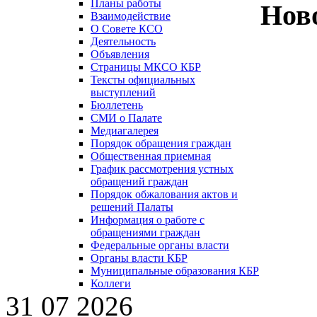
Планы работы
Нов
Взаимодействие
О Совете КСО
Деятельность
Объявления
Страницы МКСО КБР
Тексты официальных
выступлений
Бюллетень
СМИ о Палате
Медиагалерея
Порядок обращения граждан
Общественная приемная
График рассмотрения устных
обращений граждан
Порядок обжалования актов и
решений Палаты
Информация о работе с
обращениями граждан
Федеральные органы власти
Органы власти КБР
Муниципальные образования КБР
Коллеги
31 07 2026