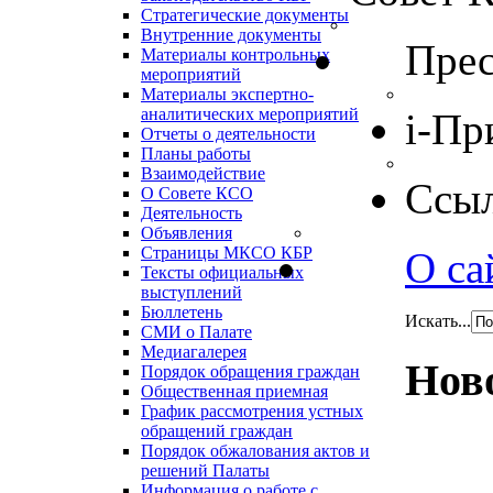
Стратегические документы
Внутренние документы
Прес
Материалы контрольных
мероприятий
Материалы экспертно-
аналитических мероприятий
i-Пр
Отчеты о деятельности
Планы работы
Взаимодействие
Ссы
О Совете КСО
Деятельность
Объявления
Страницы МКСО КБР
О са
Тексты официальных
выступлений
Бюллетень
Искать...
СМИ о Палате
Медиагалерея
Нов
Порядок обращения граждан
Общественная приемная
График рассмотрения устных
обращений граждан
Порядок обжалования актов и
решений Палаты
Информация о работе с