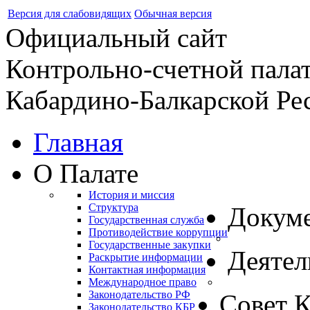
Версия для слабовидящих
Обычная версия
Официальный сайт
Контрольно-счетной пала
Кабардино-Балкарской Ре
Главная
О Палате
История и миссия
Структура
Докум
Государственная служба
Противодействие коррупции
Государственные закупки
Деятел
Раскрытие информации
Контактная информация
Международное право
Законодательство РФ
Совет 
Законодательство КБР