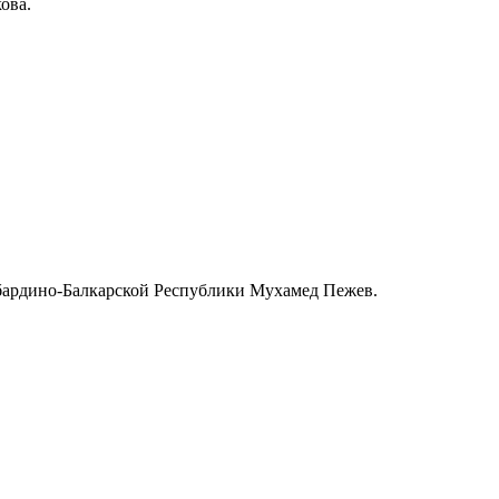
ишкова.
абардино-Балкарской Республики Мухамед Пежев.