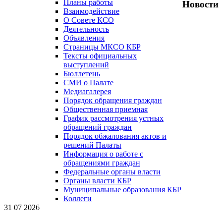
Планы работы
Новости
Взаимодействие
О Совете КСО
Деятельность
Объявления
Страницы МКСО КБР
Тексты официальных
выступлений
Бюллетень
СМИ о Палате
Медиагалерея
Порядок обращения граждан
Общественная приемная
График рассмотрения устных
обращений граждан
Порядок обжалования актов и
решений Палаты
Информация о работе с
обращениями граждан
Федеральные органы власти
Органы власти КБР
Муниципальные образования КБР
Коллеги
31 07 2026