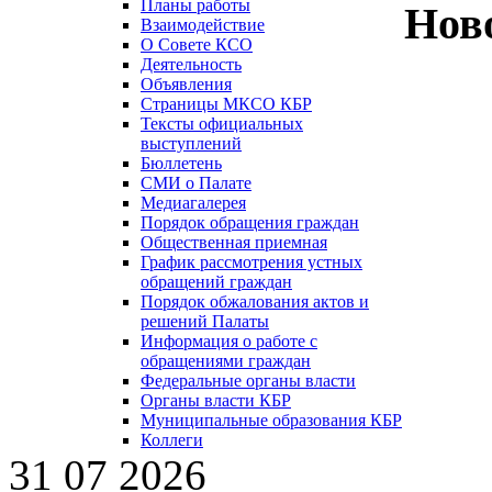
Планы работы
Нов
Взаимодействие
О Совете КСО
Деятельность
Объявления
Страницы МКСО КБР
Тексты официальных
выступлений
Бюллетень
СМИ о Палате
Медиагалерея
Порядок обращения граждан
Общественная приемная
График рассмотрения устных
обращений граждан
Порядок обжалования актов и
решений Палаты
Информация о работе с
обращениями граждан
Федеральные органы власти
Органы власти КБР
Муниципальные образования КБР
Коллеги
31 07 2026