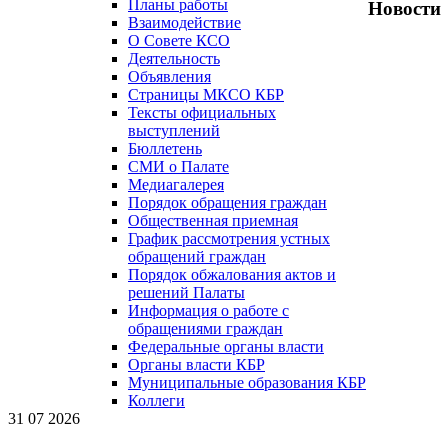
Планы работы
Новости
Взаимодействие
О Совете КСО
Деятельность
Объявления
Страницы МКСО КБР
Тексты официальных
выступлений
Бюллетень
СМИ о Палате
Медиагалерея
Порядок обращения граждан
Общественная приемная
График рассмотрения устных
обращений граждан
Порядок обжалования актов и
решений Палаты
Информация о работе с
обращениями граждан
Федеральные органы власти
Органы власти КБР
Муниципальные образования КБР
Коллеги
31 07 2026