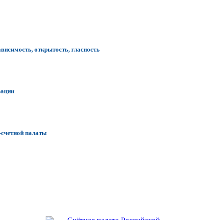
ависимость, открытость, гласность
рации
-счетной палаты