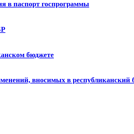
я в паспорт госпрограммы
БР
канском бюджете
зменений, вносимых в республиканский 