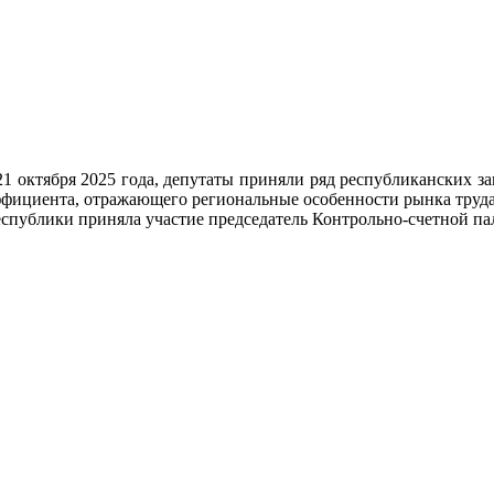
21 октября 2025 года, депутаты приняли ряд республиканских з
ициента, отражающего региональные особенности рынка труда 
еспублики приняла участие председатель Контрольно-счетной п