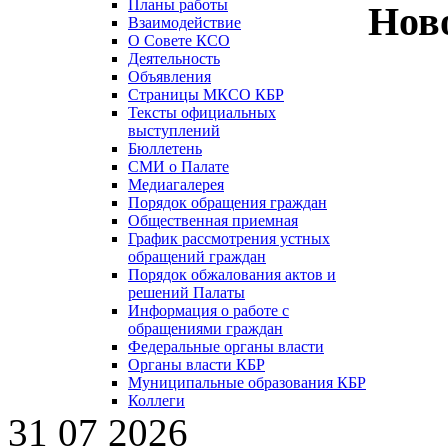
Планы работы
Нов
Взаимодействие
О Совете КСО
Деятельность
Объявления
Страницы МКСО КБР
Тексты официальных
выступлений
Бюллетень
СМИ о Палате
Медиагалерея
Порядок обращения граждан
Общественная приемная
График рассмотрения устных
обращений граждан
Порядок обжалования актов и
решений Палаты
Информация о работе с
обращениями граждан
Федеральные органы власти
Органы власти КБР
Муниципальные образования КБР
Коллеги
31 07 2026