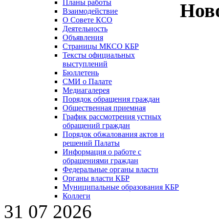
Планы работы
Нов
Взаимодействие
О Совете КСО
Деятельность
Объявления
Страницы МКСО КБР
Тексты официальных
выступлений
Бюллетень
СМИ о Палате
Медиагалерея
Порядок обращения граждан
Общественная приемная
График рассмотрения устных
обращений граждан
Порядок обжалования актов и
решений Палаты
Информация о работе с
обращениями граждан
Федеральные органы власти
Органы власти КБР
Муниципальные образования КБР
Коллеги
31 07 2026