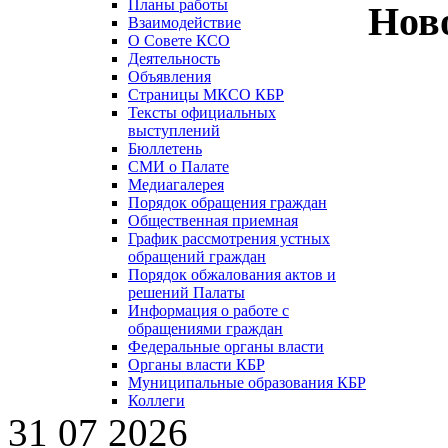
Планы работы
Нов
Взаимодействие
О Совете КСО
Деятельность
Объявления
Страницы МКСО КБР
Тексты официальных
выступлений
Бюллетень
СМИ о Палате
Медиагалерея
Порядок обращения граждан
Общественная приемная
График рассмотрения устных
обращений граждан
Порядок обжалования актов и
решений Палаты
Информация о работе с
обращениями граждан
Федеральные органы власти
Органы власти КБР
Муниципальные образования КБР
Коллеги
31 07 2026