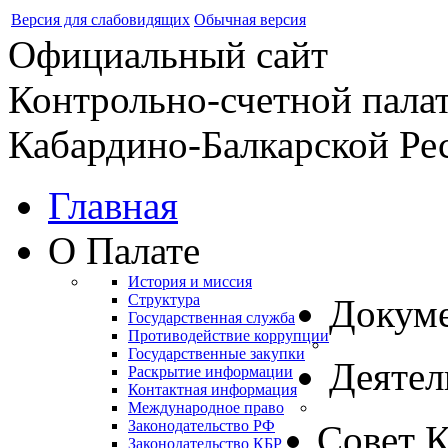
Версия для слабовидящих
Обычная версия
Официальный сайт
Контрольно-счетной пала
Кабардино-Балкарской Ре
Главная
О Палате
История и миссия
Структура
Докум
Государственная служба
Противодействие коррупции
Государственные закупки
Деятел
Раскрытие информации
Контактная информация
Международное право
Законодательство РФ
Совет 
Законодательство КБР