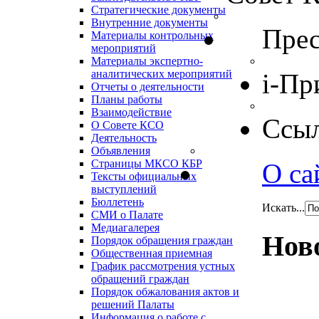
Стратегические документы
Внутренние документы
Прес
Материалы контрольных
мероприятий
Материалы экспертно-
аналитических мероприятий
i-Пр
Отчеты о деятельности
Планы работы
Взаимодействие
Ссы
О Совете КСО
Деятельность
Объявления
Страницы МКСО КБР
О са
Тексты официальных
выступлений
Бюллетень
Искать...
СМИ о Палате
Медиагалерея
Нов
Порядок обращения граждан
Общественная приемная
График рассмотрения устных
обращений граждан
Порядок обжалования актов и
решений Палаты
Информация о работе с