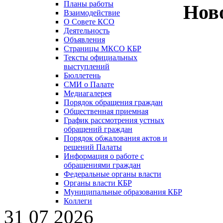
Планы работы
Нов
Взаимодействие
О Совете КСО
Деятельность
Объявления
Страницы МКСО КБР
Тексты официальных
выступлений
Бюллетень
СМИ о Палате
Медиагалерея
Порядок обращения граждан
Общественная приемная
График рассмотрения устных
обращений граждан
Порядок обжалования актов и
решений Палаты
Информация о работе с
обращениями граждан
Федеральные органы власти
Органы власти КБР
Муниципальные образования КБР
Коллеги
31 07 2026