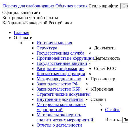
Версия для слабовидящих
Обычная версия
Стиль шрифта:
Официальный сайт
Контрольно-счетной палаты
Кабардино-Балкарской Республики
Главная
О Палате
История и миссия
Структура
Документы
Государственная служба
Противодействие коррупции
Деятельность
Государственные закупки
Раскрытие информации
Совет КСО
Контактная информация
Международное право
Пресс-центр
Законодательство РФ
Законодательство КБР
i-Приемная
Стратегические документы
Внутренние документы
Ссылки
Материалы контрольных
мероприятий
О сайте
Материалы экспертно-
Искать...
аналитических мероприятий
Отчеты о деятельности