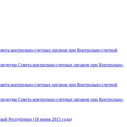
езидиума Совета контрольно-счетных органов при Контрольно-
езидиума Совета контрольно-счетных органов при Контрольно-