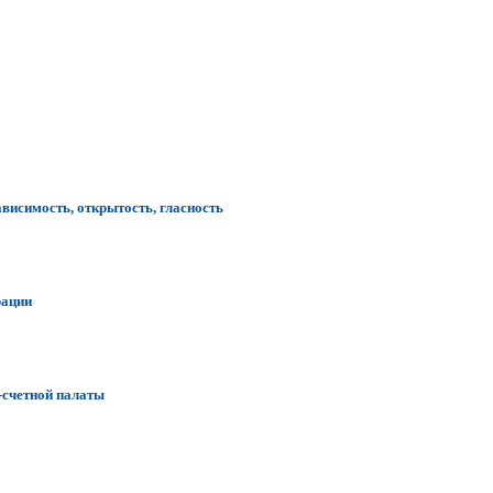
ависимость, открытость, гласность
рации
-счетной палаты