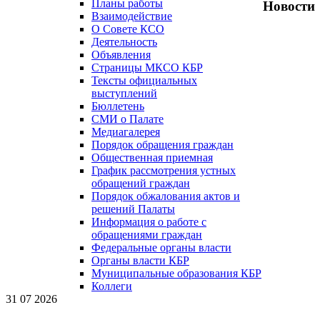
Планы работы
Новости
Взаимодействие
О Совете КСО
Деятельность
Объявления
Страницы МКСО КБР
Тексты официальных
выступлений
Бюллетень
СМИ о Палате
Медиагалерея
Порядок обращения граждан
Общественная приемная
График рассмотрения устных
обращений граждан
Порядок обжалования актов и
решений Палаты
Информация о работе с
обращениями граждан
Федеральные органы власти
Органы власти КБР
Муниципальные образования КБР
Коллеги
31 07 2026