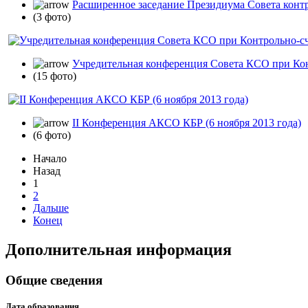
Расширенное заседание Президиума Совета контр
(3 фото)
Учредительная конференция Совета КСО при Конт
(15 фото)
II Конференция АКСО КБР (6 ноября 2013 года)
(6 фото)
Начало
Назад
1
2
Дальше
Конец
Дополнительная информация
Общие сведения
Дата образования